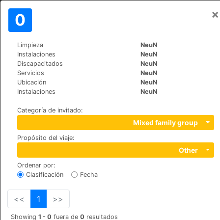
×
Iniciar sesión
0
ES
£
Limpieza
NeuN
>
>
Mundo
Spain
Cruz-de-Tejeda
Instalaciones
NeuN
Hotel Rural El Refugio
Discapacitados
NeuN
Servicios
NeuN
Ubicación
NeuN
Calle Cruz de Tejeda S/N, 35328
Instalaciones
NeuN
Categoría de invitado
:
Mixed family group
Propósito del viaje
:
Other
Ordenar por
:
Clasificación
Fecha
<<
1
>>
Showing
1 - 0
fuera de
0
resultados