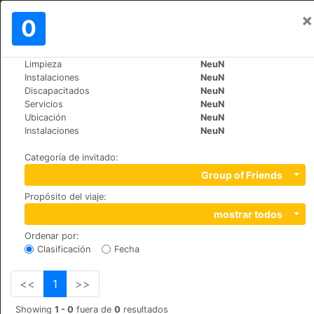
×
Iniciar sesión
0
ES
$
Limpieza
NeuN
>
>
Mundo
Spain
Cruz-de-Tejeda
Instalaciones
NeuN
Hotel Rural El Refugio
Discapacitados
NeuN
Servicios
NeuN
Ubicación
NeuN
Calle Cruz de Tejeda S/N, 35328
Instalaciones
NeuN
Categoría de invitado
:
Group of Friends
Propósito del viaje
:
mostrar todos
Ordenar por
:
Clasificación
Fecha
<<
1
>>
Showing
1 - 0
fuera de
0
resultados