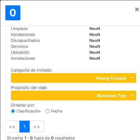
×
Iniciar sesión
0
ES
zł
Limpieza
NeuN
>
>
Mundo
Spain
Cruz-de-Tejeda
Instalaciones
NeuN
Hotel Rural El Refugio
Discapacitados
NeuN
Servicios
NeuN
Ubicación
NeuN
Calle Cruz de Tejeda S/N, 35328
Instalaciones
NeuN
Categoría de invitado
:
Young Couple
Propósito del viaje
:
Business Trip
Ordenar por
:
Clasificación
Fecha
<<
1
>>
Showing
1 - 0
fuera de
0
resultados