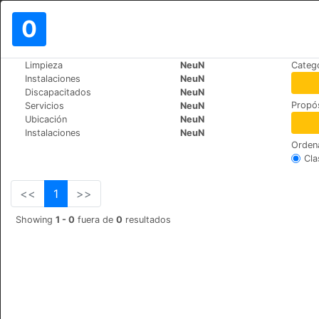
0
>
>
Limpieza
NeuN
Catego
Mundo
Spain
Cruz-de-Tejeda
Instalaciones
NeuN
Hotel Rural El Refugio
Discapacitados
NeuN
Propós
Servicios
NeuN
Calle Cruz de Tejeda S/N, 35328
Ubicación
NeuN
Instalaciones
NeuN
Orden
Cla
<<
1
>>
Showing
1 - 0
fuera de
0
resultados