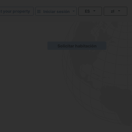
st your property
ES
zł
Iniciar sesión
Solicitar habitación