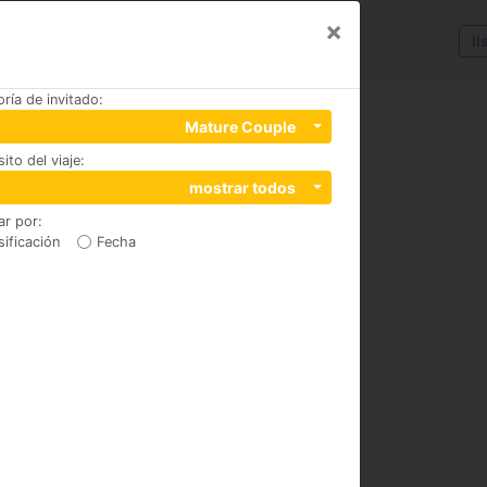
×
li
ría de invitado
:
Mature Couple
ito del viaje
:
mostrar todos
ar por
:
sificación
Fecha