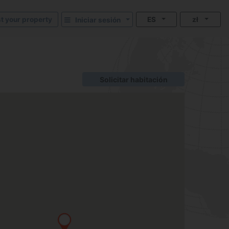
st your property
ES
zł
Iniciar sesión
Solicitar habitación