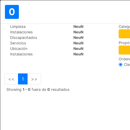
0
>
>
Limpieza
NeuN
Catego
Mundo
Spain
Cruz-de-Tejeda
Instalaciones
NeuN
Hotel Rural El Refugio
Discapacitados
NeuN
Propós
Servicios
NeuN
Calle Cruz de Tejeda S/N, 35328
Ubicación
NeuN
Instalaciones
NeuN
Orden
Cla
<<
1
>>
Showing
1 - 0
fuera de
0
resultados