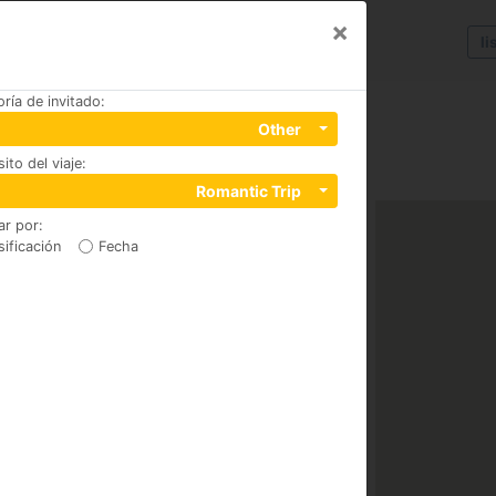
×
li
ría de invitado
:
Other
ito del viaje
:
Romantic Trip
ar por
:
sificación
Fecha