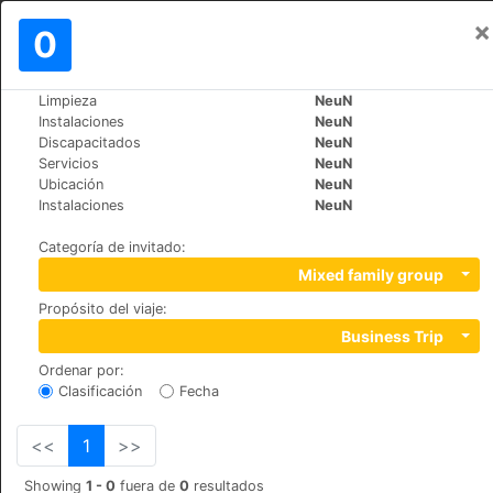
×
Iniciar sesión
0
ES
€
Limpieza
NeuN
>
>
Mundo
Spain
Cruz-de-Tejeda
Instalaciones
NeuN
Hotel Rural El Refugio
Discapacitados
NeuN
Servicios
NeuN
Ubicación
NeuN
Calle Cruz de Tejeda S/N, 35328
Instalaciones
NeuN
Categoría de invitado
:
Mixed family group
Propósito del viaje
:
Business Trip
Ordenar por
:
Clasificación
Fecha
<<
1
>>
Showing
1 - 0
fuera de
0
resultados