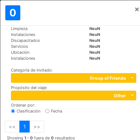
×
Iniciar sesión
0
ES
€
Limpieza
NeuN
>
>
Mundo
Spain
Mallorca-Estellencs
Instalaciones
NeuN
Hotel Nord (Turismo de Interior)
Discapacitados
NeuN
Servicios
NeuN
Ubicación
NeuN
+34 971149006
Instalaciones
NeuN
Pz. Triquet 4, 7192
Categoría de invitado
:
Group of Friends
Propósito del viaje
:
Other
Ordenar por
:
Clasificación
Fecha
<<
1
>>
Showing
1 - 0
fuera de
0
resultados