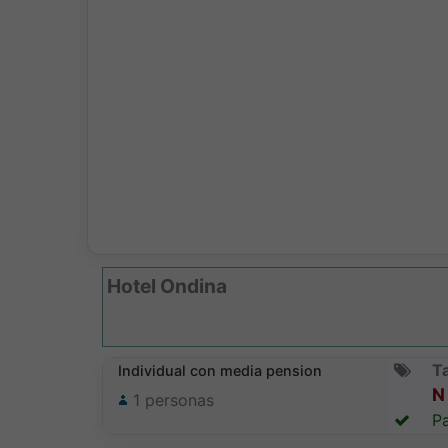
Hotel Ondina
Ta
Individual con media pension
N 
1
personas
Pa