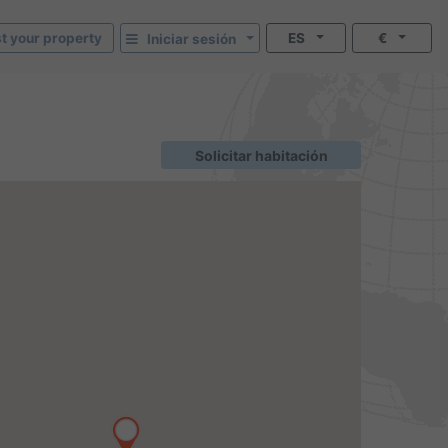
st your property
ES
€
Iniciar sesión
Solicitar habitación