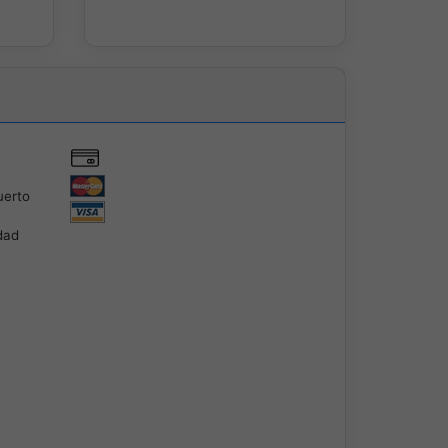
uerto
dad