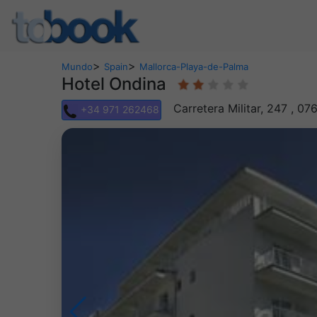
>
>
Mundo
Spain
Mallorca-Playa-de-Palma
Hotel Ondina
Carretera Militar, 247 , 07
+34 971 262468