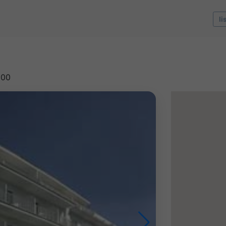
li
600