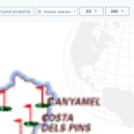
st your property
ES
INR
Iniciar sesión