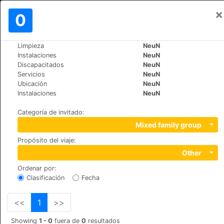
×
Iniciar sesión
0
ES
€
Limpieza
NeuN
>
>
Mundo
Spain
Tenerife
Instalaciones
NeuN
Hotel Rural La Maison
Discapacitados
NeuN
Servicios
NeuN
Ubicación
NeuN
Del Centro nº 1, 38290
Instalaciones
NeuN
Categoría de invitado
:
Mixed family group
Propósito del viaje
:
Other
Ordenar por
:
Clasificación
Fecha
<<
1
>>
Showing
1 - 0
fuera de
0
resultados