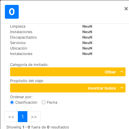
×
Iniciar sesión
0
ES
€
Limpieza
NeuN
>
>
Mundo
Spain
Valencia
Instalaciones
NeuN
Hotel Zenit Valencia
Discapacitados
NeuN
Servicios
NeuN
+34 963 529 000
Ubicación
NeuN
Bailén, 8, 46007
Instalaciones
NeuN
Categoría de invitado
:
Other
Propósito del viaje
:
mostrar todos
Ordenar por
:
Clasificación
Fecha
<<
1
>>
Showing
1 - 0
fuera de
0
resultados