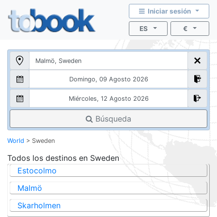
Iniciar sesión
ES
€
Búsqueda
World
>
Sweden
Todos los destinos en
Sweden
Estocolmo
Malmö
Skarholmen