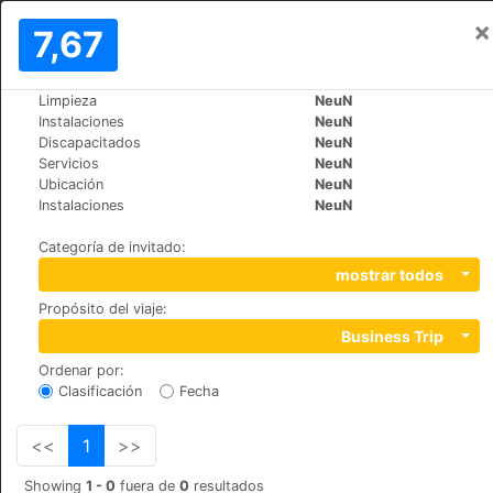
×
Iniciar sesión
7,67
ES
Rp
Limpieza
NeuN
>
>
Mundo
Switzerland
Airolo
Instalaciones
NeuN
Hotel Forni
Discapacitados
NeuN
Servicios
NeuN
+41 (0)91 869 12 70
Ubicación
NeuN
Via Stazione, 6780
Instalaciones
NeuN
Categoría de invitado
:
mostrar todos
Propósito del viaje
:
Business Trip
Ordenar por
:
Clasificación
Fecha
<<
1
>>
Showing
1 - 0
fuera de
0
resultados