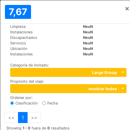
×
Iniciar sesión
7,67
ES
Rp
Limpieza
NeuN
>
>
Mundo
Switzerland
Airolo
Instalaciones
NeuN
Hotel Forni
Discapacitados
NeuN
Servicios
NeuN
+41 (0)91 869 12 70
Ubicación
NeuN
Via Stazione, 6780
Instalaciones
NeuN
Categoría de invitado
:
Large Group
Propósito del viaje
:
mostrar todos
Ordenar por
:
Clasificación
Fecha
<<
1
>>
Showing
1 - 0
fuera de
0
resultados