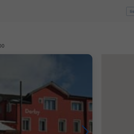
li
00