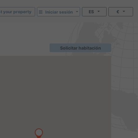
st your property
ES
€
Iniciar sesión
Solicitar habitación