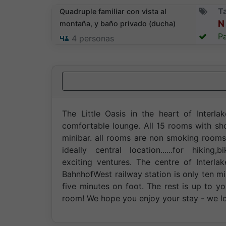
Ta
Quadruple familiar con vista al
N 
montaña, y baño privado (ducha)
Pa
4
personas
The Little Oasis in the heart of Interla
comfortable lounge. All 15 rooms with s
minibar. all rooms are non smoking rooms.
ideally central location......for hiking,
exciting ventures. The centre of Interl
BahnhofWest railway station is only ten 
five minutes on foot. The rest is up to y
room! We hope you enjoy your stay - we l