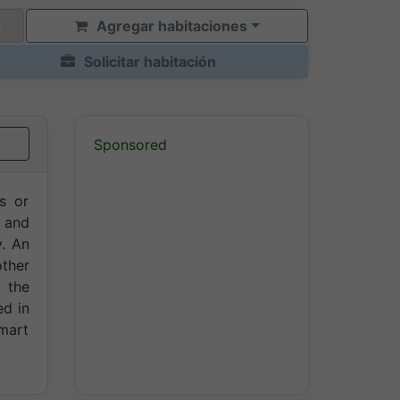
Agregar habitaciones
Solicitar habitación
Sponsored
ns or
 and
y. An
other
 the
ed in
smart