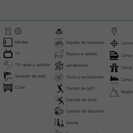
Minibar
Alquiler de bicicletas
Centro
TV
Paseos a caballo
Cerca 
TV cable o satélite
senderismo
Cerca 
Secador de pelo
Tours y excursiones
Cerca 
Cuna
Campo de golf
Regio
Cancha de tenis
Cancha de deportes
Sauna