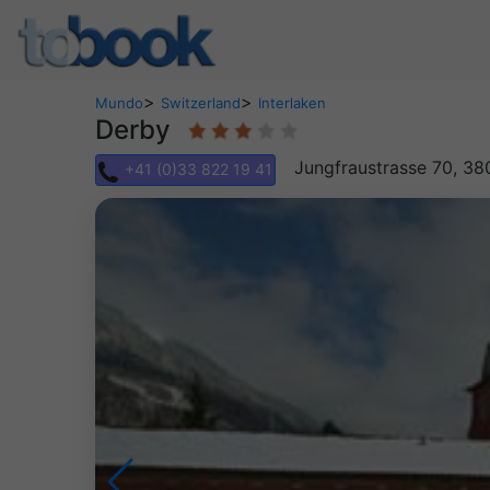
>
>
Mundo
Switzerland
Interlaken
Derby
Jungfraustrasse 70, 38
+41 (0)33 822 19 41