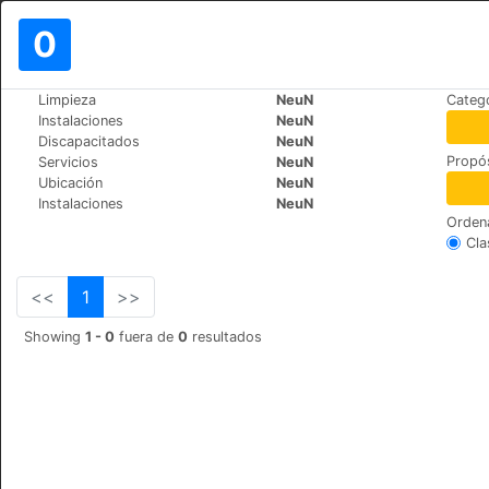
0
>
>
Limpieza
NeuN
Catego
Mundo
Switzerland
St.-Moritz
Instalaciones
NeuN
Hotel Europa St. Moritz
Discapacitados
NeuN
Propós
Servicios
NeuN
Via Suot Chesas 9, 7512,
+41 (0)8395555
Ubicación
NeuN
Instalaciones
NeuN
Orden
Cla
<<
1
>>
Showing
1 - 0
fuera de
0
resultados