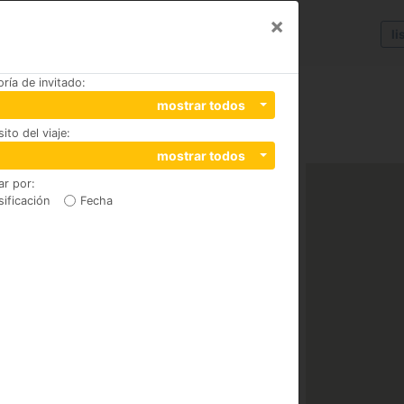
×
li
ría de invitado
:
mostrar todos
ito del viaje
:
 Champfèr
mostrar todos
ar por
:
sificación
Fecha