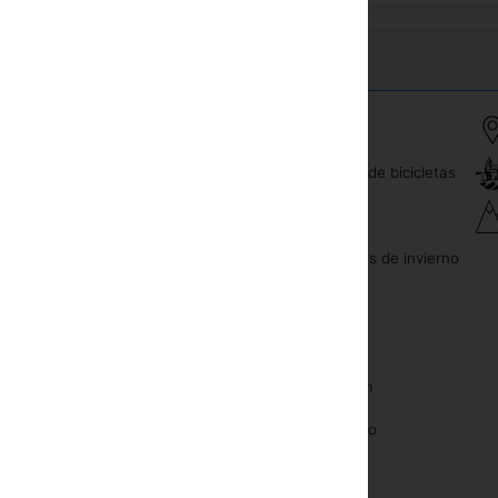
Alquiler de bicicletas
Minibar
Sauna
Teléfono
Deportes de invierno
Caja fuerte en la habitacion
Piscina
TV cable o satélite
Masaje
Cuna
Solarium
Secador de pelo
Gimnasio