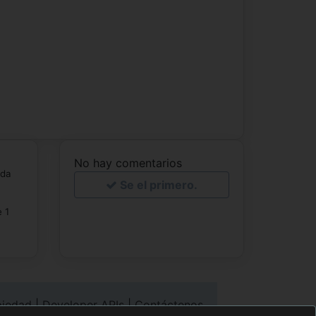
No hay comentarios
ada
Se el primero.
 1
piedad
|
Developer APIs
|
Contáctenos