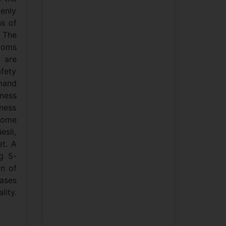
venly
ns of
. The
rooms
 are
afety
emand
tness
ness
 come
sli,
et. A
g 5-
on of
eases
lity.