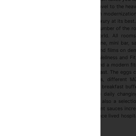
ys and ski-lifts that provide convenient travel to the hea
as built 1965 in 3 stages and lived through modernizatio
g guests to benefit of the EUROPA 4 star luxury at its best
ries and altogether over 220 beds. A large number of the 
derful view of the Engadine mountain world. All rooms
te thereby the feeling of living. Telephone, mini bar, s
oom Entertainment program with TV, music and films on d
 are self evident. An appealing and bright Wellness and Fi
m, steam bath sun banks, gushy showers and a modern fit
nd recovery. A rich buffet invites for breakfast. The eggs
t, cheese and cold meat cuts, compotes, different Müe
g goods rank among the highlights of the breakfast buff
olitan and seasonal kitchen meets to the daily changin
alf-board arrangement. Of course there is also a selecti
 and the pasta from the trolley with different sauces incr
ourmet hearts. Come in, here you experience lived hospita