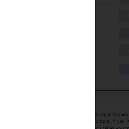
rifa estándar
/ A
gar en el hotel
rifa estándar
/ A
gar en el hotel
Ver en español
itz - you can enjoy the peace and quiet of living surround
y resort offers activities to your heart’s content, if desire
hotel to the bus stop for the sports bus, which takes you t