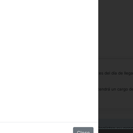
posible hasta cualquier momento del día 21 días antes del día de lleg
uera del período establecido o en caso de no-show tendrá un cargo de
.
r sesion/Hotel
|
Inicio de sesión en cadena
|
Registre su pro
Close