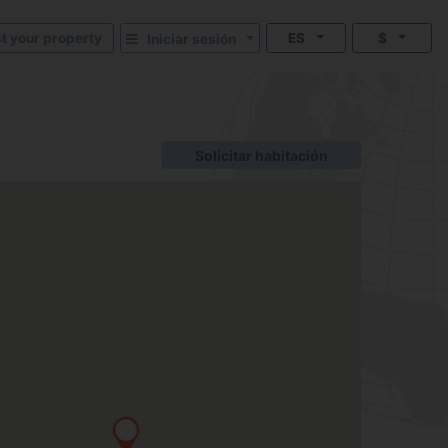
st your property
ES
$
Iniciar sesión
Solicitar habitación