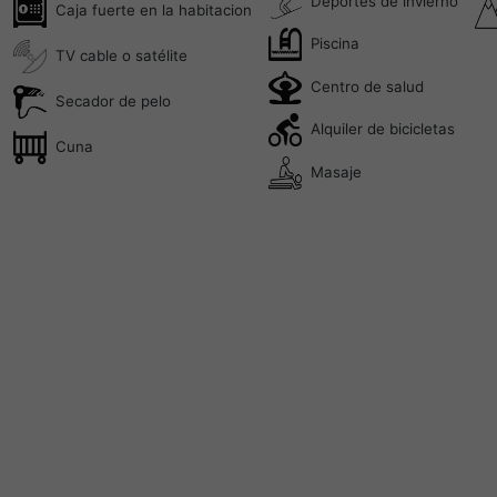
Deportes de invierno
Caja fuerte en la habitacion
Piscina
TV cable o satélite
Centro de salud
Secador de pelo
Alquiler de bicicletas
Cuna
Masaje