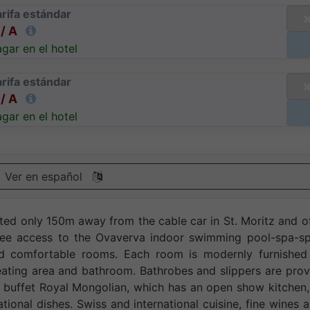
rifa estándar
/ A
gar en el hotel
rifa estándar
/ A
gar en el hotel
Ver en español
ated only 150m away from the cable car in St. Moritz and o
ree access to the Ovaverva indoor swimming pool-spa-sp
nd comfortable rooms. Each room is modernly furnished
seating area and bathroom. Bathrobes and slippers are pro
ith buffet Royal Mongolian, which has an open show kitchen
ional dishes. Swiss and international cuisine, fine wines 