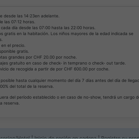
le desde las 14:23en adelante.
e las 07:12 horas.
 cada día desde las 07:00 hasta las 22:00 horas.
s gratis en la habitación. Los niños mayores de la edad indicada se
s.
en el precio.
sponible gratis.
tas grandes por CHF 20.00 por noche.
ajes gratuito en caso de check- in temprano o check- out tarde.
vicio de recogida a partir de por CHF 600.00 por coche.
posible hasta cualquier momento del día 7 días antes del día de llega
00% del total de la reserva.
uera del período establecido o en caso de no-show, tendrá un cargo d
la reserva.
r sesion/Hotel
|
Inicio de sesión en cadena
|
Registre su pro