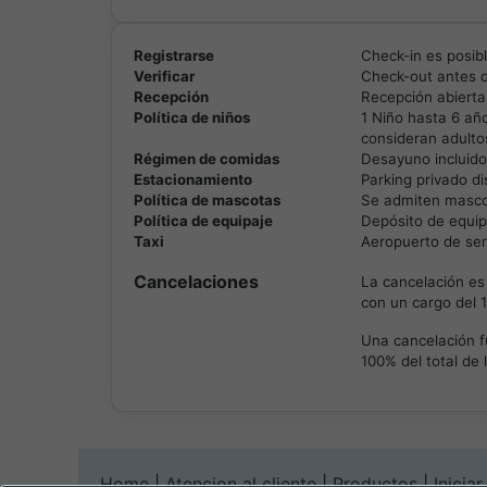
Registrarse
Check-in es posib
Verificar
Check-out antes d
Recepción
Recepción abierta
Política de niños
1 Niño hasta 6 año
consideran adulto
Régimen de comidas
Desayuno incluido 
Estacionamiento
Parking privado di
Política de mascotas
Se admiten masco
Política de equipaje
Depósito de equip
Taxi
Aeropuerto de ser
Cancelaciones
La cancelación es 
con un cargo del 1
Una cancelación f
100% del total de 
Home
|
Atencion al cliente
|
Productos
|
Inicia