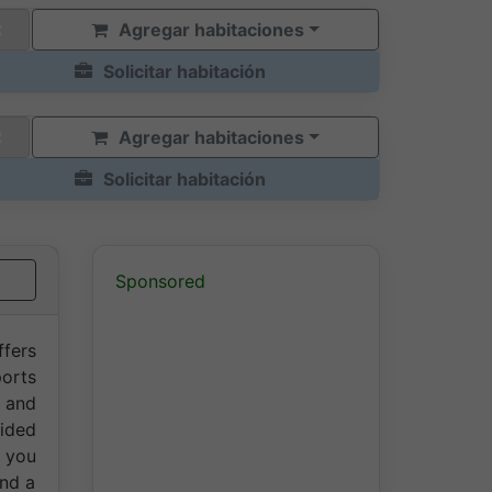
Agregar habitaciones
Solicitar habitación
Agregar habitaciones
Solicitar habitación
Sponsored
ffers
orts
 and
vided
, you
and a