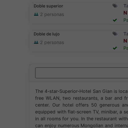
Ta
Doble superior
N 
2
personas
Pa
Ta
Doble de lujo
N 
2
personas
Pa
The 4-star-Superior-Hotel San Gian is loc
free WLAN, two restaurants, a bar and f
center. Our hotel offers 50 generous a
equipped with flat-screen TV, minibar, a 
in all rooms for you. In the restaurant w
can enjoy numerous Mongolian and internat