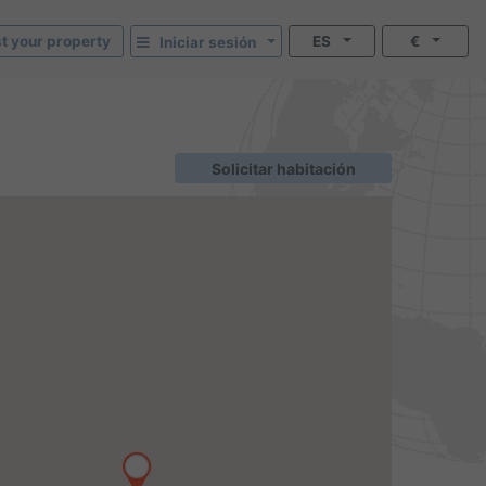
st your property
ES
€
Iniciar sesión
Solicitar habitación