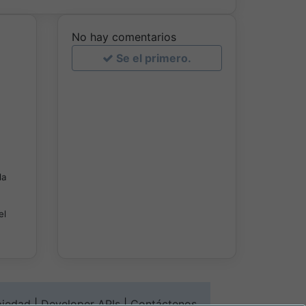
No hay comentarios
Se el primero.
da
el
piedad
|
Developer APIs
|
Contáctenos