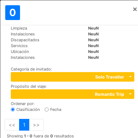
×
Iniciar sesión
0
ES
₺
Limpieza
NeuN
>
>
Mundo
Turkey
Cappadocia
Instalaciones
NeuN
Perimasali Cave Hotel
Discapacitados
NeuN
Servicios
NeuN
+90 (0)3843535090
Ubicación
NeuN
Davutlu Mh. Sehit Aslan Yakar Sk. 6, 50400
Instalaciones
NeuN
Categoría de invitado
:
Solo Traveller
Propósito del viaje
:
Romantic Trip
Ordenar por
:
Clasificación
Fecha
<<
1
>>
Showing
1 - 0
fuera de
0
resultados