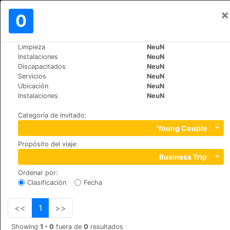
×
Iniciar sesión
0
ES
€
Limpieza
NeuN
>
>
Mundo
Turkey
Urgup
Instalaciones
NeuN
Dere Suites Cappadocia
Discapacitados
NeuN
Servicios
NeuN
Ubicación
NeuN
Dereler Mah. No:49, 50400
Instalaciones
NeuN
Categoría de invitado
:
Young Couple
Propósito del viaje
:
Business Trip
Ordenar por
:
Clasificación
Fecha
<<
1
>>
Showing
1 - 0
fuera de
0
resultados