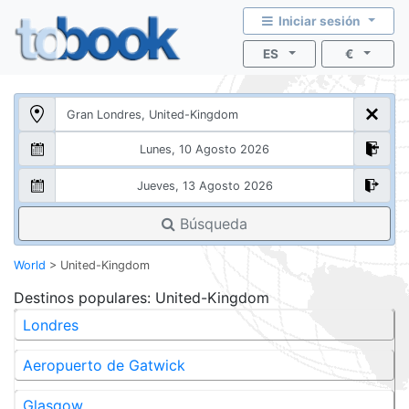
Iniciar sesión
ES
€
Búsqueda
World
>
United-Kingdom
Destinos populares
: United-Kingdom
Londres
Aeropuerto de Gatwick
Glasgow