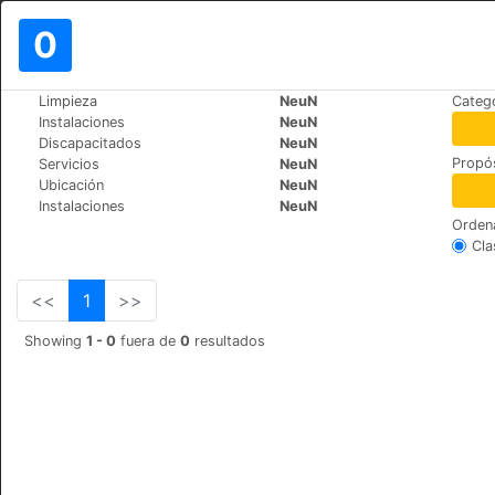
0
>
>
Limpieza
NeuN
Catego
Mundo
United-Kingdom
Warwick
Instalaciones
NeuN
King's Head Inn, Warwick
Discapacitados
NeuN
Propós
Servicios
NeuN
39 Saltisford, Warwic
+44 (0)1926 775177
Ubicación
NeuN
Instalaciones
NeuN
Orden
Cla
<<
1
>>
Showing
1 - 0
fuera de
0
resultados