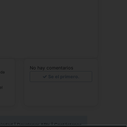
No hay comentarios
ada
Se el primero.
el
piedad
|
Developer APIs
|
Contáctenos