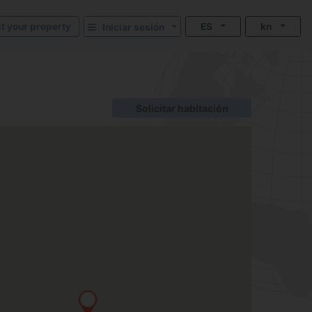
st your property
ES
kn
Iniciar sesión
Solicitar habitación