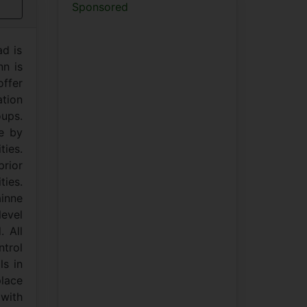
Sponsored
ad is
nn is
offer
tion
oups.
e by
ties.
prior
ties.
inne
level
. All
ntrol
ls in
place
with