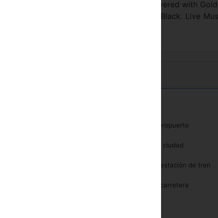
 to Cellos to Antique Brass. The walls are covered with Gol
 Queen, Genesis, Bill Hayley and even Cilla Black. Live Mus
t Cafe
TV
Cerca del aeropuerto
Secador de pelo
Centro de la ciudad
Cerca de la estación de tren
Cerca de la carretera