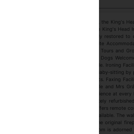
Ver en español
 Old Inn Situated in the Heart of Warwick, the King's He
asure. Situated in the Heart of Warwick, The King's Head I
asure. Our 400 year old Inn has been kindly restored to 
Traditional 400 year old Inn. Deluxe Ensuite Accommoda
ask Ales. Specialist in providing meals to Tours and Gr
dlady. Private, Free, Secure Car-Parking. Dogs Welcom
ffee making facilities. Hair Drier Available. Ironing Facili
ighchairs available by prior arrangement. Baby-sitting by 
 prior arrangement. Packed Lunches. Picnics. Faxing Facili
een owned and operated by Mr Osvaldo Valle and Mrs Grá
of them, they have nearly 45 years experience at every 
f our Bedrooms has recently been completely refurbished
hrooms - with shower or bath. Each room offers remote co
ir Driers and Ironing Facilities are also available. The wal
th an array of traditional tapestries. The original fire
n those cold Winter nights. The Music Room is adorned 