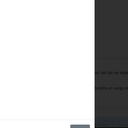
 posible hasta cualquier momento del día 14 días antes del día de lleg
0% del total de la reserva.
uera del período establecido o en caso de no-show, tendrá un cargo d
la reserva.
r sesion/Hotel
|
Inicio de sesión en cadena
|
Registre su pro