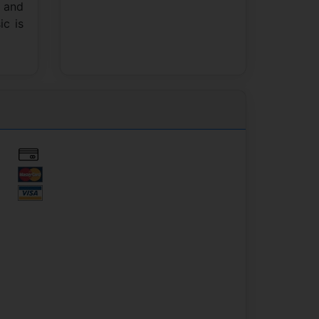
d and
ic is