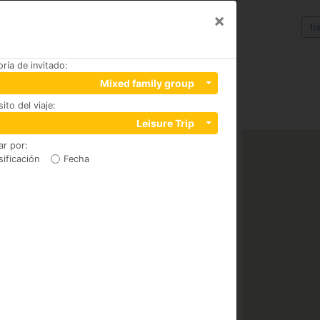
×
li
ría de invitado
:
Mixed family group
ito del viaje
:
k, CV34 4TD, CV34 4TD
Leisure Trip
ar por
:
sificación
Fecha