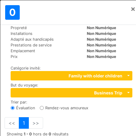
×
Se connecter
0
FR
€
Propreté
Non Numérique
>
>
Le Monde
Bulgaria
Bansko
Installations
Non Numérique
Salena
Adapté aux handicapés
Non Numérique
Prestations de service
Non Numérique
+359 (0)74991229
Emplacement
Non Numérique
Tcar Simeon 19-21, 2770
Prix
Non Numérique
Catégorie invité
:
Family with older children
But du voyage
:
Business Trip
Trier par
:
Évaluation
Rendez-vous amoureux
<<
1
>>
Showing
1 - 0
hors de
0
résultats