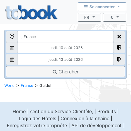
Se connecter
FR
€
Chercher
>
>
World
France
Guidel
Home
|
section du Service Clientèle,
|
Produits
|
Login des Hôtels
|
Connexion à la chaîne
|
Enregistrez votre propriété
|
API de développement
|