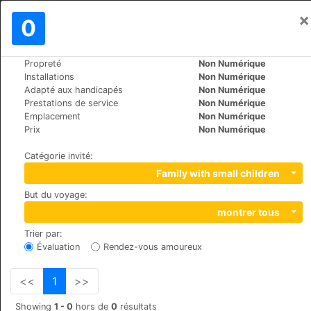
×
Se connecter
0
FR
€
Propreté
Non Numérique
>
>
Le Monde
Greece
Skopelos-Skopelos
Installations
Non Numérique
Rigas Hotel
Adapté aux handicapés
Non Numérique
Prestations de service
Non Numérique
+30 2424022142
Emplacement
Non Numérique
Skopelos , 37003
Prix
Non Numérique
Catégorie invité
:
Family with small children
But du voyage
:
montrer tous
Trier par
:
Évaluation
Rendez-vous amoureux
<<
1
>>
Showing
1 - 0
hors de
0
résultats