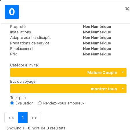
×
Se connecter
0
FR
€
Propreté
Non Numérique
>
>
Le Monde
Greece
Skopelos-Skopelos
Installations
Non Numérique
Rigas Hotel
Adapté aux handicapés
Non Numérique
Prestations de service
Non Numérique
+30 2424022142
Emplacement
Non Numérique
Skopelos , 37003
Prix
Non Numérique
Catégorie invité
:
Mature Couple
But du voyage
:
montrer tous
Trier par
:
Évaluation
Rendez-vous amoureux
<<
1
>>
Showing
1 - 0
hors de
0
résultats