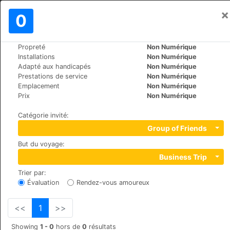
×
Se connecter
0
FR
€
Propreté
Non Numérique
>
>
Le Monde
Greece
Skopelos-Skopelos
Installations
Non Numérique
Rigas Hotel
Adapté aux handicapés
Non Numérique
Prestations de service
Non Numérique
+30 2424022142
Emplacement
Non Numérique
Skopelos , 37003
Prix
Non Numérique
Catégorie invité
:
Group of Friends
But du voyage
:
Business Trip
Trier par
:
Évaluation
Rendez-vous amoureux
<<
1
>>
Showing
1 - 0
hors de
0
résultats