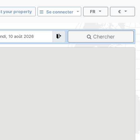
st your property
FR
€
Se connecter
Chercher