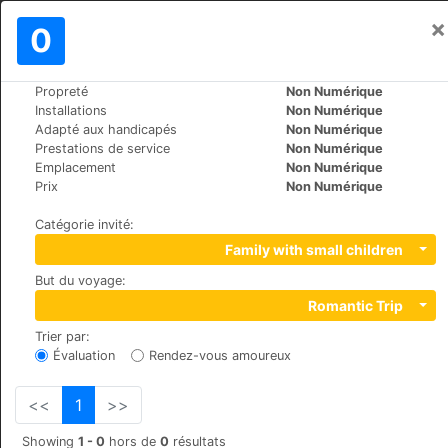
×
Se connecter
0
FR
€
Propreté
Non Numérique
>
>
Le Monde
Latvia
Riga
Installations
Non Numérique
Best Hotel
Adapté aux handicapés
Non Numérique
Prestations de service
Non Numérique
+371 (8)67623820
Emplacement
Non Numérique
9/11 Gimnastikas street , LV-1004
Prix
Non Numérique
Catégorie invité
:
Family with small children
But du voyage
:
Romantic Trip
Trier par
:
Évaluation
Rendez-vous amoureux
<<
1
>>
Showing
1 - 0
hors de
0
résultats