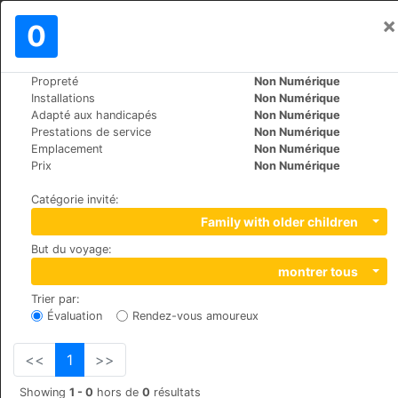
×
Se connecter
0
FR
€
Propreté
Non Numérique
>
>
Le Monde
Spain
Mallorca-Playa-de-Palma
Installations
Non Numérique
Iberostar Royal Cupido
Adapté aux handicapés
Non Numérique
Prestations de service
Non Numérique
+34 971222293
Emplacement
Non Numérique
Calle Marbella, 32 , 07610
Prix
Non Numérique
Catégorie invité
:
Family with older children
But du voyage
:
montrer tous
Trier par
:
Évaluation
Rendez-vous amoureux
<<
1
>>
Showing
1 - 0
hors de
0
résultats