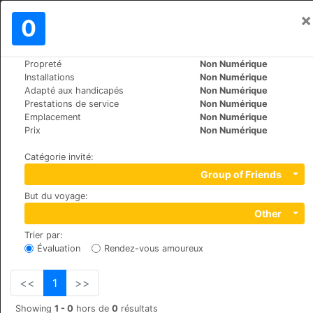
×
Se connecter
0
FR
€
Propreté
Non Numérique
>
>
Le Monde
Spain
Mallorca-Playa-de-Palma
Installations
Non Numérique
Iberostar Royal Cupido
Adapté aux handicapés
Non Numérique
Prestations de service
Non Numérique
+34 971222293
Emplacement
Non Numérique
Calle Marbella, 32 , 07610
Prix
Non Numérique
Catégorie invité
:
Group of Friends
But du voyage
:
Other
Trier par
:
Évaluation
Rendez-vous amoureux
<<
1
>>
Showing
1 - 0
hors de
0
résultats