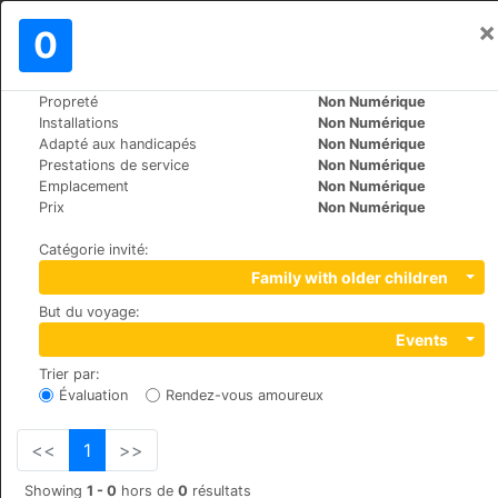
×
Se connecter
0
FR
€
Propreté
Non Numérique
>
>
Le Monde
Spain
Mallorca-Port-d'Andratx
Installations
Non Numérique
Mon Port Hotel & Spa
Adapté aux handicapés
Non Numérique
Prestations de service
Non Numérique
+34 971 238623
Emplacement
Non Numérique
c/Cala d'Egos, Finca La Noria, 07157
Prix
Non Numérique
Catégorie invité
:
Family with older children
But du voyage
:
Events
Trier par
:
Évaluation
Rendez-vous amoureux
<<
1
>>
Showing
1 - 0
hors de
0
résultats