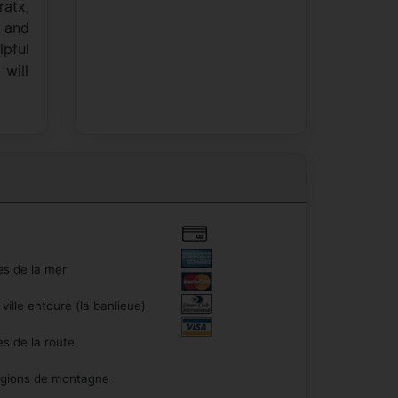
atx,
y and
lpful
will
s de la mer
ville entoure (la banlieue)
s de la route
gions de montagne