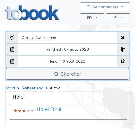
Se connecter
FR
€
Chercher
>
>
World
Switzerland
Airolo
Hôtel
Hotel Forni