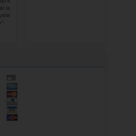
squ'à
et la
ystal
".