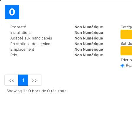
0
>
>
Propreté
Non Numérique
Catégo
Le Monde
Switzerland
Lausanne
Installations
Non Numérique
Hotel Crystal
Adapté aux handicapés
Non Numérique
But d
Prestations de service
Non Numérique
Chaucrau 5, 1003
+41 (0)21 317 0303
Emplacement
Non Numérique
Prix
Non Numérique
Trier 
Éva
<<
1
>>
Showing
1 - 0
hors de
0
résultats