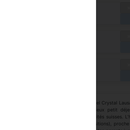
aux standard
/ A
yer à l'hôtel
aux standard
/ A
yer à l'hôtel
aux standard
/ A
yer à l'hôtel
ntre ville - accès en voiture autorisé), l'hôtel Crystal Lau
 un confort de grande qualité et un copieux petit déje
r jeunes. Restaurant "Le Vaudois"; spécialités suisses. L'
ate du Palais de Beaulieu (congrès, expositions), proche