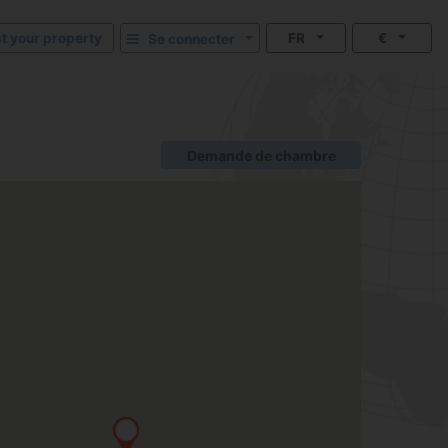
st your property
FR
€
Se connecter
Demande de chambre