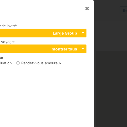
×
li
rie invité
:
Large Group
u voyage
:
montrer tous
par
:
luation
Rendez-vous amoureux