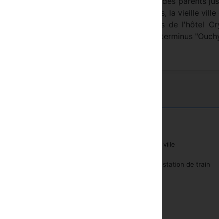
taire (CHUV). 1 enfant partageant la chambre des parents ju
 20.- pour 24 heures. Le centre des affaires, la vieille ville 
iècle sont situés entre 100 et 500 mètres de l'hôtel Cr
u en métro depuis le centre ville jusqu'au terminus "Ouchy
Centre de ville
ibar
Près de la station de train
éphone
re-fort de pièce