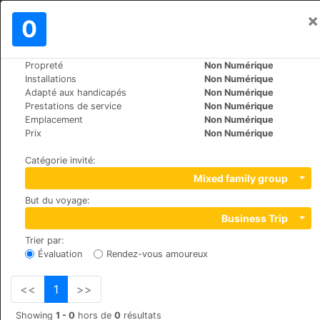
×
Se connecter
0
FR
AED
Propreté
Non Numérique
>
>
Le Monde
Switzerland
Leukerbad
Installations
Non Numérique
Les Sources des Alpes
Adapté aux handicapés
Non Numérique
Prestations de service
Non Numérique
+41 (0)27 472 20 00
Emplacement
Non Numérique
Tuftstrasse 17, 3954
Prix
Non Numérique
Catégorie invité
:
Mixed family group
But du voyage
:
Business Trip
Trier par
:
Évaluation
Rendez-vous amoureux
<<
1
>>
Showing
1 - 0
hors de
0
résultats