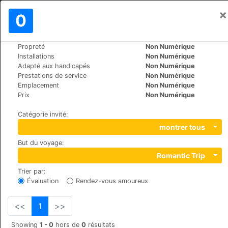
×
Se connecter
0
FR
$
Propreté
Non Numérique
>
>
Le Monde
Switzerland
St.-Moritz
Installations
Non Numérique
Hotel Europa St. Moritz
Adapté aux handicapés
Non Numérique
Prestations de service
Non Numérique
+41 (0)8395555
Emplacement
Non Numérique
Via Suot Chesas 9, 7512, Champfèr
Prix
Non Numérique
Catégorie invité
:
montrer tous
But du voyage
:
Romantic Trip
Trier par
:
Évaluation
Rendez-vous amoureux
<<
1
>>
Showing
1 - 0
hors de
0
résultats