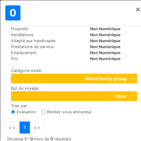
×
Se connecter
0
FR
$
Propreté
Non Numérique
>
>
Le Monde
Switzerland
St.-Moritz
Installations
Non Numérique
Hotel Europa St. Moritz
Adapté aux handicapés
Non Numérique
Prestations de service
Non Numérique
+41 (0)8395555
Emplacement
Non Numérique
Via Suot Chesas 9, 7512, Champfèr
Prix
Non Numérique
Catégorie invité
:
Mixed family group
But du voyage
:
Other
Trier par
:
Évaluation
Rendez-vous amoureux
<<
1
>>
Showing
1 - 0
hors de
0
résultats