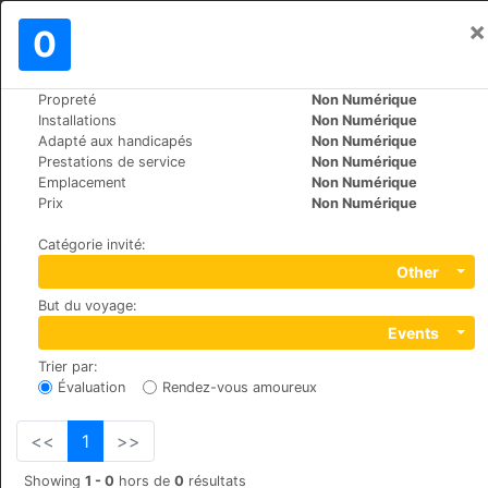
×
Se connecter
0
FR
$
Propreté
Non Numérique
>
>
Le Monde
Switzerland
St.-Moritz
Installations
Non Numérique
Hotel Europa St. Moritz
Adapté aux handicapés
Non Numérique
Prestations de service
Non Numérique
+41 (0)8395555
Emplacement
Non Numérique
Via Suot Chesas 9, 7512, Champfèr
Prix
Non Numérique
Catégorie invité
:
Other
But du voyage
:
Events
Trier par
:
Évaluation
Rendez-vous amoureux
<<
1
>>
Showing
1 - 0
hors de
0
résultats