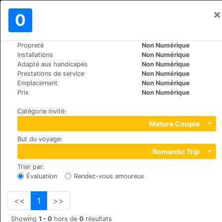
×
Se connecter
0
FR
$
Propreté
Non Numérique
>
>
Le Monde
Switzerland
St.-Moritz
Installations
Non Numérique
Hotel Europa St. Moritz
Adapté aux handicapés
Non Numérique
Prestations de service
Non Numérique
+41 (0)8395555
Emplacement
Non Numérique
Via Suot Chesas 9, 7512, Champfèr
Prix
Non Numérique
Catégorie invité
:
Mature Couple
But du voyage
:
Romantic Trip
Trier par
:
Évaluation
Rendez-vous amoureux
<<
1
>>
Showing
1 - 0
hors de
0
résultats