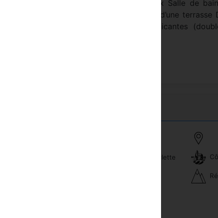
-robe Coffre-fort, minibar, sèche-cheveux Salle de bain
res plus grandes disposent d’un balcon ou d’une terrasse
 disponible. Quelques chambres communicantes (doubl
ersonnes disponibles.
Cô
Location de bicyclette
ibar
Ré
Sauna
éphone
Sports d'hiver
re-fort de pièce
Piscine