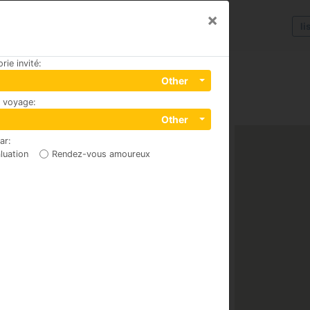
×
li
rie invité
:
Other
u voyage
:
 Champfèr
Other
par
:
luation
Rendez-vous amoureux