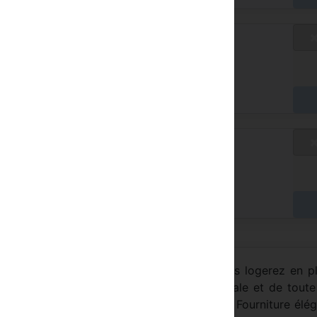
aux standard
/ A
yer à l'hôtel
aux standard
/ A
yer à l'hôtel
z, vous profiterez de la tranquillité, vous logerez en p
 pas de cette station de renommée mondiale et de toute
s Internet, vidéo et musique sur demande Fourniture élé