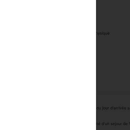
vec le câble ou le satellite
Massage
 de camp de bébé
Solarium
he-cheveux
Pièce de forme physique
ossible jusqu'à n'importe quelle heure 21 jours avant du jour d'arrivée 
rès de ce temps ou un no show encourra une pénalité d'un sejour de 