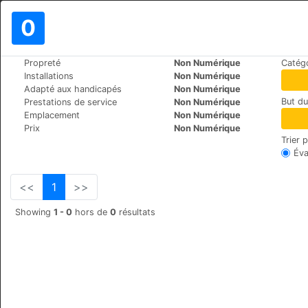
0
>
>
Propreté
Non Numérique
Catégo
Le Monde
Switzerland
St.-Moritz
Installations
Non Numérique
Hotel Europa St. Moritz
Adapté aux handicapés
Non Numérique
But d
Prestations de service
Non Numérique
Via Suot Chesas 9, 7512,
+41 (0)8395555
Emplacement
Non Numérique
Prix
Non Numérique
Trier 
Éva
<<
1
>>
Showing
1 - 0
hors de
0
résultats