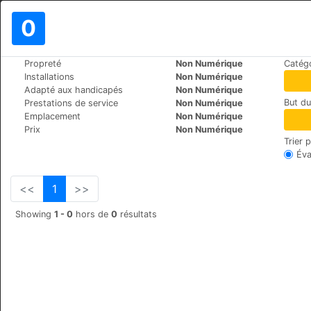
0
>
>
Propreté
Non Numérique
Catégo
Le Monde
Turkey
Antalya
Installations
Non Numérique
Alfa Apart Hotel
Adapté aux handicapés
Non Numérique
But d
Prestations de service
Non Numérique
Gürsu mah 328 sok. no 1
+90 549 779 07 79
Emplacement
Non Numérique
Prix
Non Numérique
Trier 
Éva
<<
1
>>
Showing
1 - 0
hors de
0
résultats