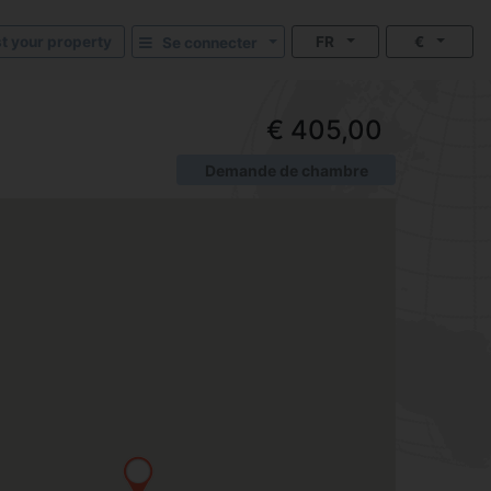
st your property
FR
€
Se connecter
€ 405,00
Demande de chambre