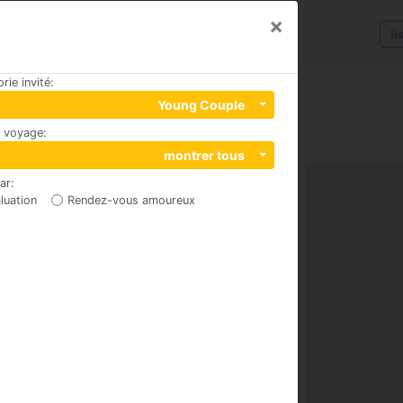
×
li
rie invité
:
Young Couple
u voyage
:
4 iç kapi no 4, 07070
montrer tous
par
:
luation
Rendez-vous amoureux