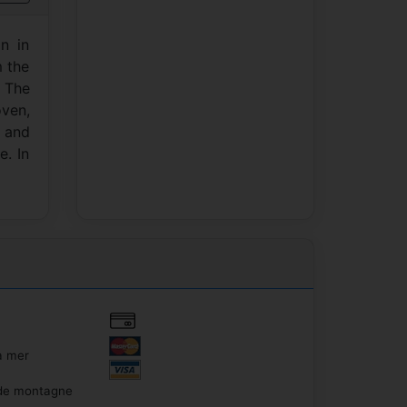
n in
m the
 The
ven,
s and
e. In
a mer
de montagne