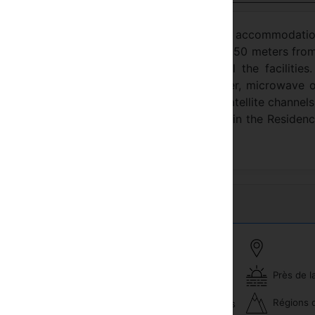
TEL offers you spacious apartments for accommodatio
ea of ​​Antalya. The residence, which is only 150 meters fro
d comfortable apartments that offer all the facilities.
ch apartment has a balcony, air conditioner, microwave o
stove, electric kettle, flat-screen TV with satellite channel
i and 24/7 reception services are available in the Residenc
le for a fee.
Près de l
Piscine
veux
Régions 
Excursions et excursions