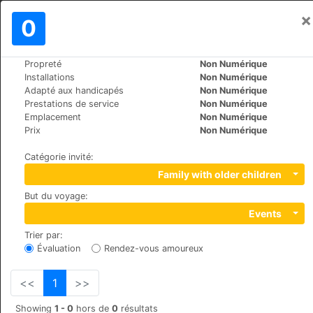
×
Se connecter
0
FR
€
Propreté
Non Numérique
>
>
Le Monde
Turkey
Antalya
Installations
Non Numérique
Alfa Apart Hotel
Adapté aux handicapés
Non Numérique
Prestations de service
Non Numérique
+90 549 779 07 79
Emplacement
Non Numérique
Gürsu mah 328 sok. no 14 iç kapi no 4, 07070
Prix
Non Numérique
Catégorie invité
:
Family with older children
But du voyage
:
Events
Trier par
:
Évaluation
Rendez-vous amoureux
<<
1
>>
Showing
1 - 0
hors de
0
résultats