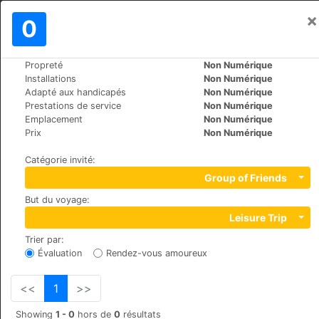
×
Se connecter
0
FR
€
Propreté
Non Numérique
>
>
Le Monde
Turkey
Antalya
Installations
Non Numérique
Alfa Apart Hotel
Adapté aux handicapés
Non Numérique
Prestations de service
Non Numérique
+90 549 779 07 79
Emplacement
Non Numérique
Gürsu mah 328 sok. no 14 iç kapi no 4, 07070
Prix
Non Numérique
Catégorie invité
:
Group of Friends
But du voyage
:
Leisure Trip
Trier par
:
Évaluation
Rendez-vous amoureux
<<
1
>>
Showing
1 - 0
hors de
0
résultats