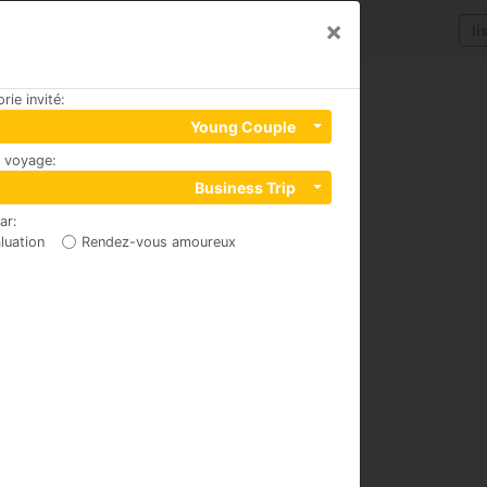
×
li
rie invité
:
Young Couple
u voyage
:
Business Trip
par
:
luation
Rendez-vous amoureux