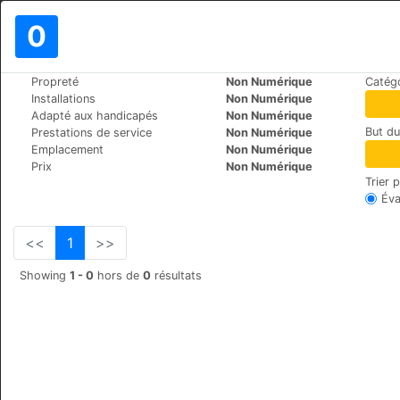
0
>
>
Le Monde
Turkey
Antalya
Propreté
Non Numérique
Catégo
Bilgehan Hotel
Installations
Non Numérique
Adapté aux handicapés
Non Numérique
Adnan Menderes Bulvari1,
But d
Prestations de service
Non Numérique
Emplacement
Non Numérique
Prix
Non Numérique
Trier 
Éva
<<
1
>>
Showing
1 - 0
hors de
0
résultats