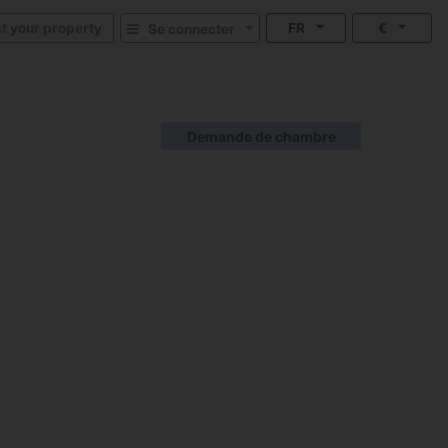
st your property
FR
€
Se connecter
Demande de chambre