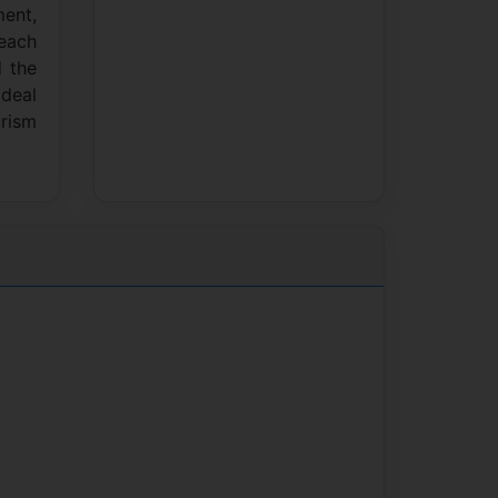
ment,
beach
d the
deal
urism