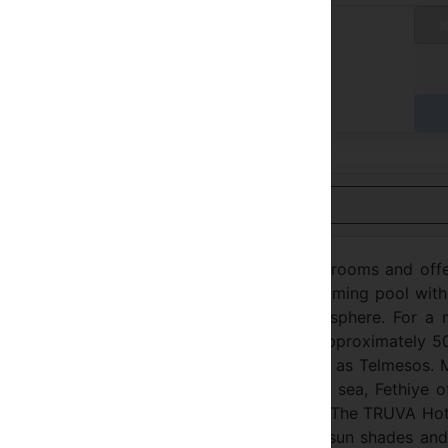
aux standard
/ A
yer à l'hôtel
Voir en français
this two to three storey hotel includes 40 rooms and off
ternet, an outdoor restaurant, a bar, a swimming pool with
ly furnished and exudes a comfortable atmosphere. For a 
 homes. Fethiye In the land of the Lycians, approximately 
mall harbor town of Fethiye, formerly known as Telmesos.
ed by subtropical vegetation, mountains and sea, Fethiye o
r sports for the more active holidaymaker. The TRUVA Hot
 m from the Çal&#305;&#351; Beach where sun shades and