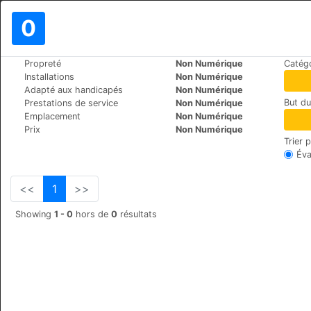
0
>
>
Propreté
Non Numérique
Catégo
Le Monde
Turkey
Fethiye
Installations
Non Numérique
Hotel Truva
Adapté aux handicapés
Non Numérique
But d
Prestations de service
Non Numérique
Köcek Mustafa Caddesi
+90 (0)2526220419
Emplacement
Non Numérique
Prix
Non Numérique
Trier 
Éva
<<
1
>>
Showing
1 - 0
hors de
0
résultats