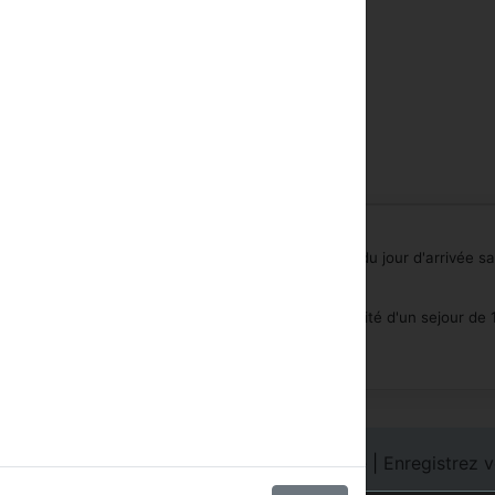
Au sol de sports
Piscine
Location de bicyclette
Massage
ossible jusqu'à n'importe quelle heure 3 jours avant du jour d'arrivée s
rès de ce temps ou un no show encourra une pénalité d'un sejour de 
s
|
Login des Hôtels
|
Connexion à la chaîne
|
Enregistrez v
contacter