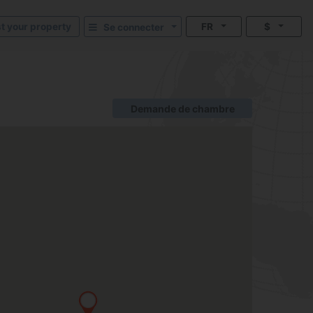
st your property
FR
$
Se connecter
Demande de chambre