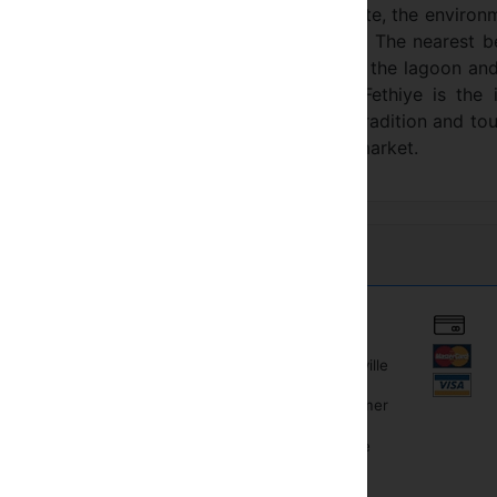
iet hotel is surrounded by gardens. The climate, the environ
hildren combine to make a perfect holiday. The nearest 
m from Fethiye. The most famous sites are the lagoon an
ch reflect the beauty of the landscape. Fethiye is the i
esting and unusual. In the centre of Fethiye tradition and to
nts, shops, artistic crafts and a colorful market.
Centre de ville
Location de bicyclette
Près de la mer
Équitation
Sur la plage
Excursions et excursions