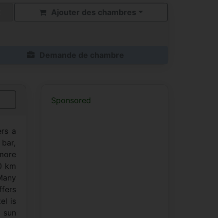
Ajouter des chambres
Demande de chambre
Sponsored
ers a
 bar,
more
50 km
 Many
ffers
el is
 sun