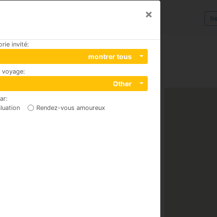
×
li
rie invité
:
montrer tous
u voyage
:
 No.38, 48300
Other
par
:
luation
Rendez-vous amoureux