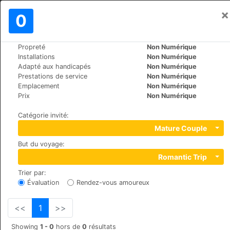
×
Se connecter
0
FR
$
Propreté
Non Numérique
>
>
Le Monde
Turkey
Fethiye
Installations
Non Numérique
Hotel Truva
Adapté aux handicapés
Non Numérique
Prestations de service
Non Numérique
+90 (0)2526220419
Emplacement
Non Numérique
Köcek Mustafa Caddesi No.38, 48300
Prix
Non Numérique
Catégorie invité
:
Mature Couple
But du voyage
:
Romantic Trip
Trier par
:
Évaluation
Rendez-vous amoureux
<<
1
>>
Showing
1 - 0
hors de
0
résultats