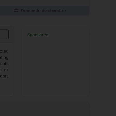
Demande de chambre
Sponsored
icted
eting
ients
er or
aders