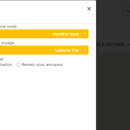
×
li
rie invité
:
montrer tous
u voyage
:
 KADIN AZMAK YAN AKYAKA BELDESÝ MUGLA AKYAKA , 
Leisure Trip
par
:
luation
Rendez-vous amoureux