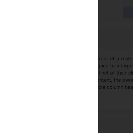
yer à l'hôtel
Voir en français
road, flowering, green river reaches the front of a restr
eljuk, Ottoman and Turkish architecture designed to interpr
 Kerme Ottoman Konak facility designed instinct of their cl
 sense of farewell reception with cultural content, the own
 of desk and out of the excavations of the table column he
ed by the marble quarries.