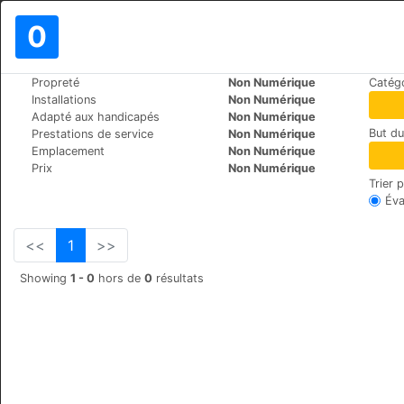
0
>
>
Propreté
Non Numérique
Catégo
Le Monde
Turkey
Mugla
Installations
Non Numérique
Kerme Ottoman Konak
Adapté aux handicapés
Non Numérique
But d
Prestations de service
Non Numérique
ÇATALÇAM SOK NO:50
+90 (0)2522435874
Emplacement
Non Numérique
Prix
Non Numérique
Trier 
Éva
<<
1
>>
Showing
1 - 0
hors de
0
résultats