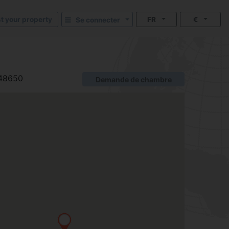
st your property
FR
€
Se connecter
48650
Demande de chambre