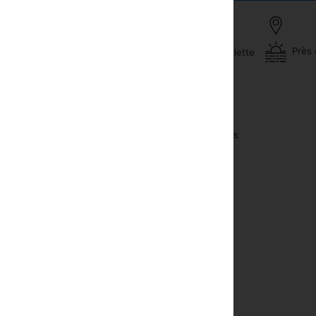
Près 
Location de bicyclette
ibar
Équitation
éphone
Trekking
Cuisson des cours
atisation
Piscine
re-fort de pièce
Massage
vec le câble ou le satellite
he-cheveux
ilateurs