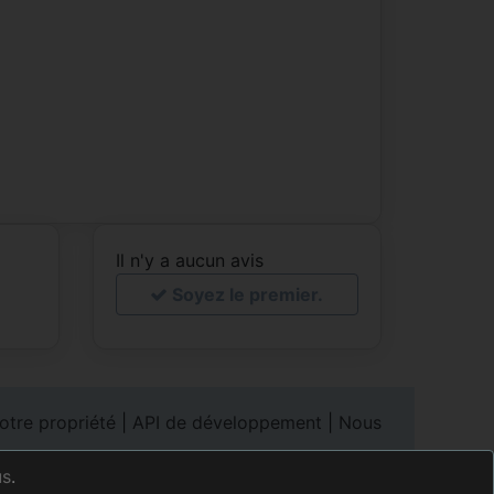
Il n'y a aucun avis
Soyez le premier.
otre propriété
|
API de développement
|
Nous
droits d'auteur
©2000-2020 tobook.com
us
.