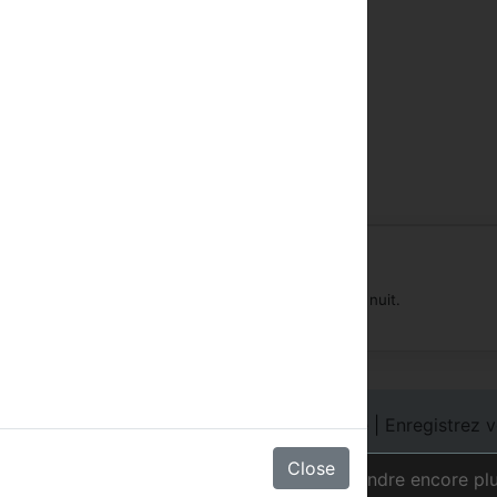
ble a partir de 14:00.
 un no-show encourra une pénalité d'un sejour de 1 nuit.
s
|
Login des Hôtels
|
Connexion à la chaîne
|
Enregistrez v
contacter
Close
rer votre expérience sur le site Web.
Apprendre encore pl