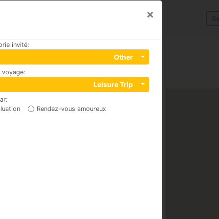
×
li
rie invité
:
Other
u voyage
:
Leisure Trip
par
:
luation
Rendez-vous amoureux