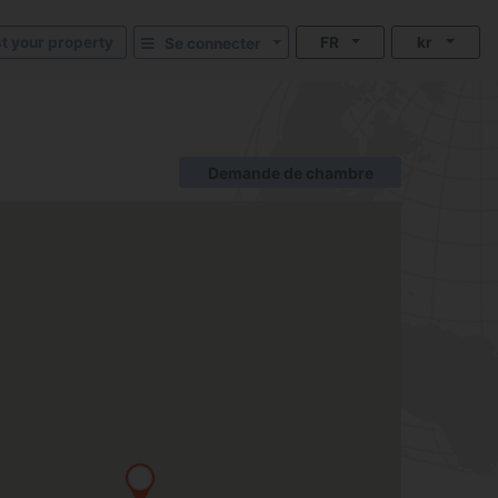
st your property
FR
kr
Se connecter
Demande de chambre