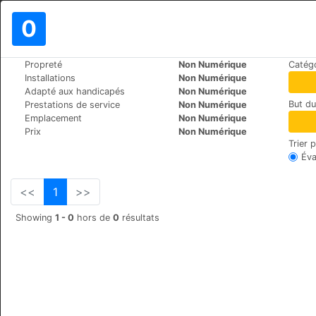
0
>
>
Propreté
Non Numérique
Catégo
Le Monde
Turkey
Urgup
Installations
Non Numérique
Dere Suites Cappadocia
Adapté aux handicapés
Non Numérique
But d
Prestations de service
Non Numérique
Dereler Mah. No:49, 50400
Emplacement
Non Numérique
Prix
Non Numérique
Trier 
Éva
<<
1
>>
Showing
1 - 0
hors de
0
résultats