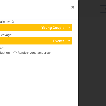
×
li
rie invité
:
Young Couple
u voyage
:
Events
par
:
luation
Rendez-vous amoureux