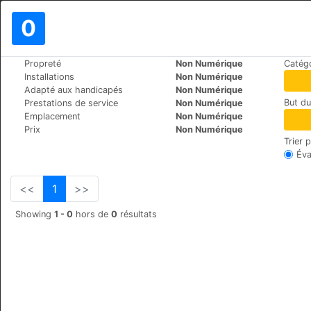
0
>
>
Propreté
Non Numérique
Catégo
Le Monde
Ukraine
Kiev
Installations
Non Numérique
Villa Paloma
Adapté aux handicapés
Non Numérique
But d
Prestations de service
Non Numérique
Str. General Rodimtsev 4, 030041
Emplacement
Non Numérique
Prix
Non Numérique
Trier 
Éva
<<
1
>>
Showing
1 - 0
hors de
0
résultats