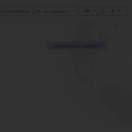
st your property
FR
€
Se connecter
Demande de chambre