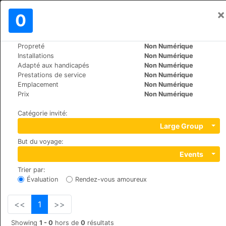
×
Se connecter
0
FR
€
Propreté
Non Numérique
>
>
Le Monde
Ukraine
Kiev
Installations
Non Numérique
Villa Paloma
Adapté aux handicapés
Non Numérique
Prestations de service
Non Numérique
Emplacement
Non Numérique
Str. General Rodimtsev 4, 030041
Prix
Non Numérique
Catégorie invité
:
Large Group
But du voyage
:
Events
Trier par
:
Évaluation
Rendez-vous amoureux
<<
1
>>
Showing
1 - 0
hors de
0
résultats